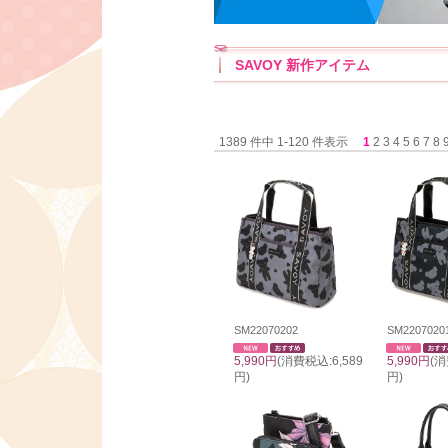
SAVOY 新作アイテム
1389 件中 1-120 件表示
1
2
3
4
5
6
7
8
SM22070202
SM2207020
5,990円
(消費税込:6,589
5,990円
(消
円)
円)