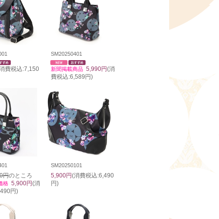
001
SM20250401
(消費税込:7,150
5,990円
(消
新聞掲載商品
費税込:6,589円)
401
SM20250101
90円
のところ
5,900円
(消費税込:6,490
5,900円
(消
円)
価格
490円)