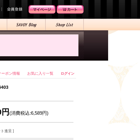
クーポン情報
お気に入り一覧
ログイン
4403
90円
(消費税込:6,589円)
ント進呈 ]