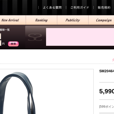
SM2046
5,9
[599ポイ