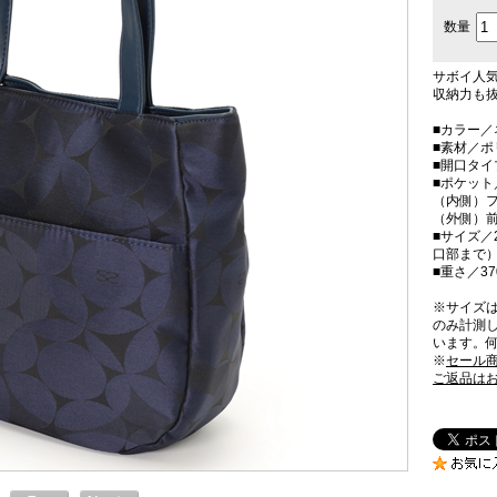
数量
サボイ人
収納力も抜
■カラー／
■素材／
■開口タ
■ポケット
（内側）フ
（外側）前
■サイズ／2
口部まで）
■重さ／37
※サイズ
のみ計測
います。
※
セール
ご返品は