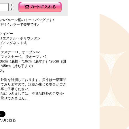
気のバルーン柄のトートバッグです♪
群！4カラーで登場です♪
ネイビー
ポリエステル・ポリウレタン
イプ／マグネット式
／
ァスナー×1、オープン×2
ファスナー×1、後オープン×2
8cm（底幅）*10cm（底マチ）*28cm（開
*45cm（持ち手まで）
0ｇ
は外側を計測しております。採寸は一部商品
しておりますので、誤差が生じる場合がござ
何卒ご了承ください。
商品につきましては、不良品以外のご交換･
お承りできません。