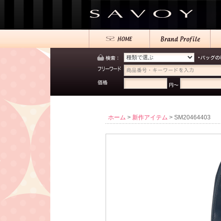
ホーム
>
新作アイテム
> SM20464403