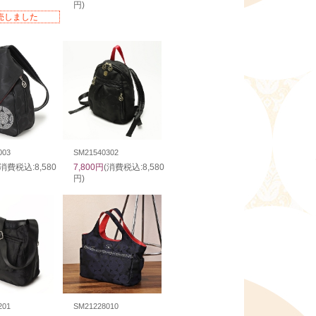
円)
売しました
003
SM21540302
(消費税込:8,580
7,800円
(消費税込:8,580
円)
201
SM21228010