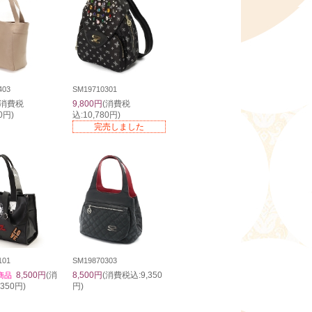
403
SM19710301
(消費税
9,800円
(消費税
0円)
込:10,780円)
完売しました
101
SM19870303
8,500円
(消
8,500円
(消費税込:9,350
商品
350円)
円)