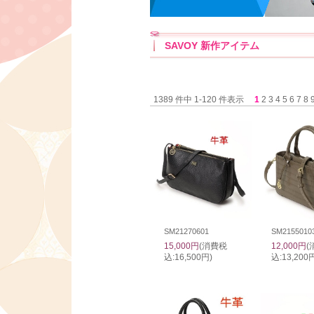
SAVOY 新作アイテム
1389 件中 1-120 件表示
1
2
3
4
5
6
7
8
SM21270601
SM2155010
15,000円
(消費税
12,000円
(
込:16,500円)
込:13,200