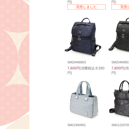
円)
円)
完売しました
完売
SM20466803
SM2046680
7,800円
(消費税込:8,580
7,800円
(消
円)
円)
SM21950901
SM2122070