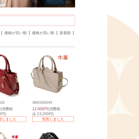
価格が安い順
価格が高い順
新着順
102
SM21550104
円
(消費税
12,000円
(消費税
0円)
込:13,200円)
売しました
完売しました