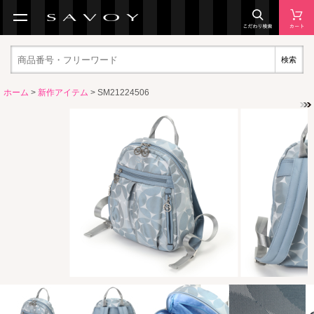
検索
ホーム
>
新作アイテム
> SM21224506