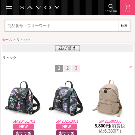
検索
ホーム
> リュック
並び替え
リュック
>
1
2
3
SM20451701
SM20251001
SM21580506
5,800円
(消費税
込:6,380円)