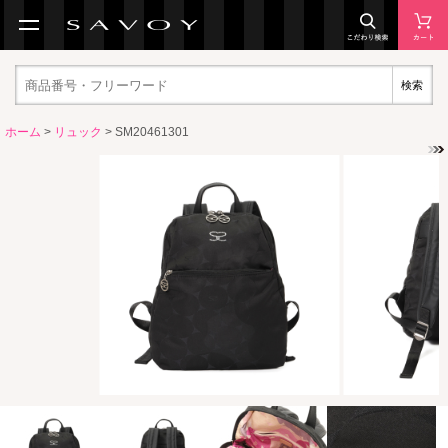
検索
ホーム
>
リュック
> SM20461301