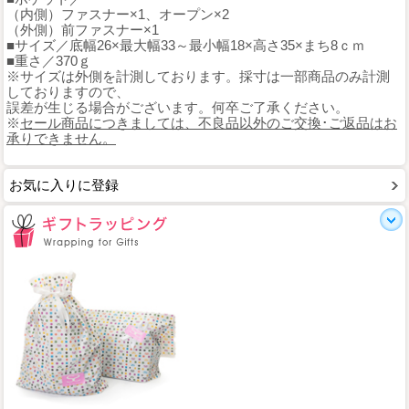
（内側）ファスナー×1、オープン×2
（外側）前ファスナー×1
■サイズ／底幅26×最大幅33～最小幅18×高さ35×まち8ｃｍ
■重さ／370ｇ
※サイズは外側を計測しております。採寸は一部商品のみ計測
しておりますので、
誤差が生じる場合がございます。何卒ご了承ください。
※
セール商品につきましては、不良品以外のご交換･ご返品はお
承りできません。
お気に入りに登録