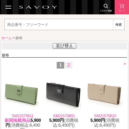
検索
ホーム
> 財布
並び替え
財布
>
1
2
SM21570811
SM21570801
SM21570810
新聞掲載商品
5,900
5,900円
(消費税
5,900円
(消費税
円
(消費税込:6,490
込:6,490円)
込:6,490円)