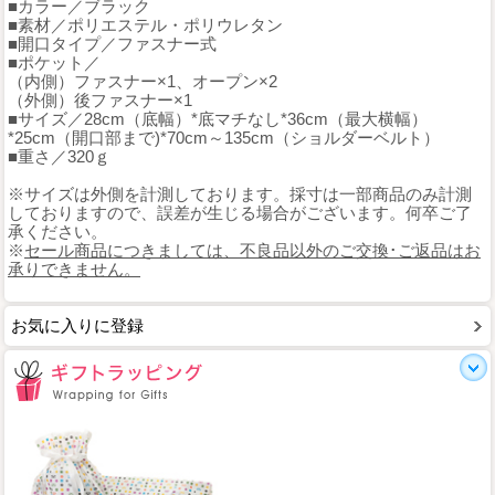
■カラー／ブラック
■素材／ポリエステル・ポリウレタン
■開口タイプ／ファスナー式
■ポケット／
（内側）ファスナー×1、オープン×2
（外側）後ファスナー×1
■サイズ／28cm（底幅）*底マチなし*36cm（最大横幅）
*25cm（開口部まで)*70cm～135cm（ショルダーベルト）
■重さ／320ｇ
※サイズは外側を計測しております。採寸は一部商品のみ計測
しておりますので、誤差が生じる場合がございます。何卒ご了
承ください。
※
セール商品につきましては、不良品以外のご交換･ご返品はお
承りできません。
お気に入りに登録