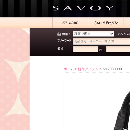
ホーム
>
新作アイテム
> SM20300901