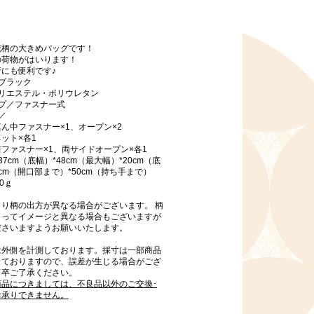
花柄の大きめバッグです！
の荷物がはいります！
にも便利です♪
ブラック
ポリエステル・ポリウレタン
イプ／ファスナー式
／
ん中ファスナー×1、オープン×2
ット×各1
ファスナー×1、両サイドオープン×各1
7cm（底幅）*48cm（最大幅）*20cm（底
9cm（開口部まで）*50cm（持ち手まで）
0ｇ
より柄の出方が異なる場合がございます。 柄
よってイメージと異なる場合もございますが
ださいますようお願いいたします。
は外側を計測しております。採寸は一部商品
しておりますので、誤差が生じる場合がござ
何卒ご了承ください。
商品につきましては、不良品以外のご交換･
お承りできません。