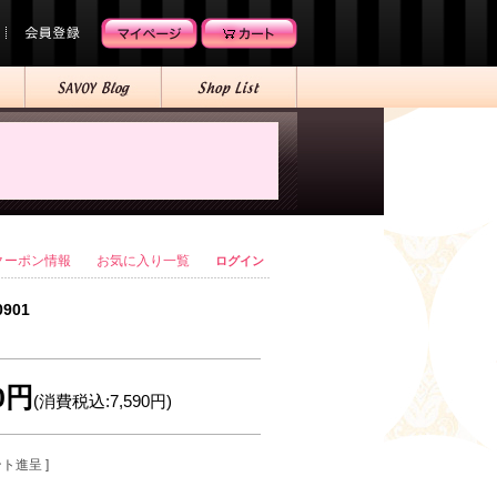
クーポン情報
お気に入り一覧
ログイン
0901
00円
(消費税込:7,590円)
ント進呈 ]