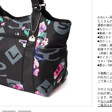
かわいい
たくさん
通勤や旅行
■カラー／
■素材／
■開口タ
■ポケット
（内側）真
前後マグネ
（外側）前
■サイズ／3
マチ）*2
■重さ／58
※裁断に
の出方に
ご了承く
※サイズ
のみ計測
います。
※
セール
ご返品は