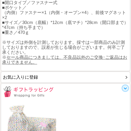
■開口タイプ／ファスナー式
■ポケット／
（内側）ファスナー×1（内側・オープン×4）、前後マグネット
×2
■サイズ／30cm（底幅）*12cm（底マチ）*28cm（開口部まで）
*47cm（持ち手まで）
■重さ／470ｇ
※サイズは外側を計測しております。採寸は一部商品のみ計測
しておりますので、誤差が生じる場合がございます。何卒ご了
承ください。
※
セール商品につきましては、不良品以外のご交換･ご返品はお
承りできません。
お気に入りに登録