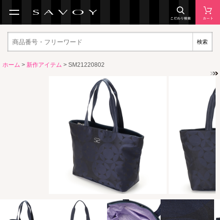
検索
ホーム
>
新作アイテム
> SM21220802