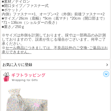
■素材／ナイロン
■開口タイプ／ファスナー式
■ポケット／
内側）ファスナー×1、オープン×2 （外側）前後ファスナー×2
■サイズ／26cm（底幅）*9cm（底マチ）*20cm（開口部まで）
*71～136cm（ショルダーの長さ）
■重さ／250ｇ
※サイズは外側を計測しております。採寸は一部商品のみ計測
しておりますので、誤差が生じる場合がございます。何卒ご了
承ください。
※
セール商品につきましては、不良品以外のご交換･ご返品はお
承りできません。
お気に入りに登録