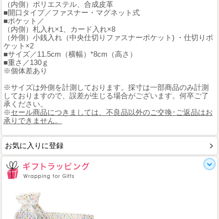
（内側）ポリエステル、合成皮革
■開口タイプ／ファスナー・マグネット式
■ポケット／
（内側）札入れ×1、カード入れ×8
（外側）小銭入れ（中央仕切りファスナーポケット) ・仕切りポ
ケット×2
■サイズ／11.5cm（横幅）*8cm（高さ）
■重さ／130ｇ
※個体差あり
※サイズは外側を計測しております。採寸は一部商品のみ計測
しておりますので、誤差が生じる場合がございます。何卒ご了
承ください。
※
セール商品につきましては、不良品以外のご交換･ご返品はお
承りできません。
お気に入りに登録