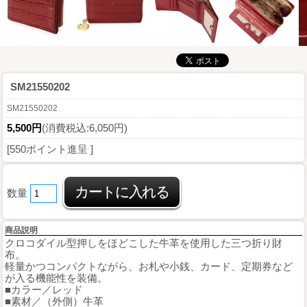
SM21550202
SM21550202
5,500円
(消費税込:6,050円)
[550ポイント進呈 ]
数量
商品説明
クロコダイル型押しをほどこした牛革を使用した三つ折り財
布。
軽量かつコンパクトながら、お札や小銭、カード、定期券など
が入る機能性を装備。
■カラー／レッド
■素材／（外側）牛革