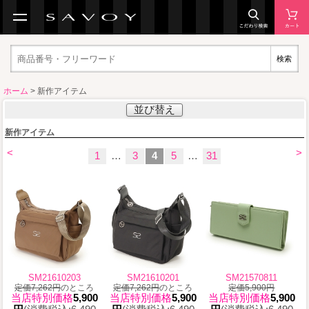
検索
ホーム
> 新作アイテム
並び替え
新作アイテム
<
>
1
…
3
4
5
…
31
SM21610203
SM21610201
SM21570811
定価7,262円
のところ
定価7,262円
のところ
定価5,900円
当店特別価格
5,900
当店特別価格
5,900
当店特別価格
5,900