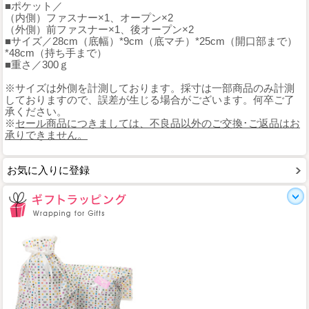
■ポケット／
（内側）ファスナー×1、オープン×2
（外側）前ファスナー×1、後オープン×2
■サイズ／28cm（底幅）*9cm（底マチ）*25cm（開口部まで）
*48cm（持ち手まで）
■重さ／300ｇ
※サイズは外側を計測しております。採寸は一部商品のみ計測
しておりますので、誤差が生じる場合がございます。何卒ご了
承ください。
※
セール商品につきましては、不良品以外のご交換･ご返品はお
承りできません。
お気に入りに登録