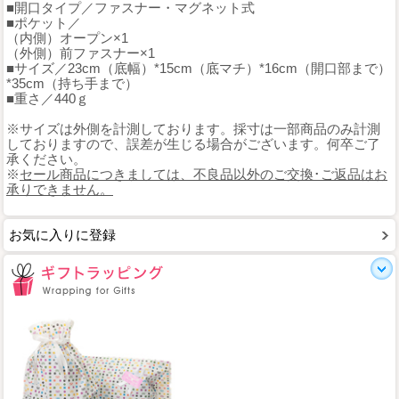
■開口タイプ／ファスナー・マグネット式
■ポケット／
（内側）オープン×1
（外側）前ファスナー×1
■サイズ／23cm（底幅）*15cm（底マチ）*16cm（開口部まで）
*35cm（持ち手まで）
■重さ／440ｇ
※サイズは外側を計測しております。採寸は一部商品のみ計測
しておりますので、誤差が生じる場合がございます。何卒ご了
承ください。
※
セール商品につきましては、不良品以外のご交換･ご返品はお
承りできません。
お気に入りに登録