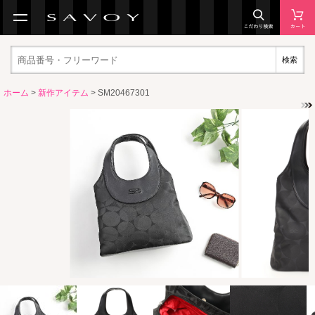
検索
ホーム
>
新作アイテム
> SM20467301