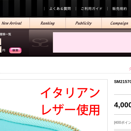
SM2157
4,0
[400ポイ