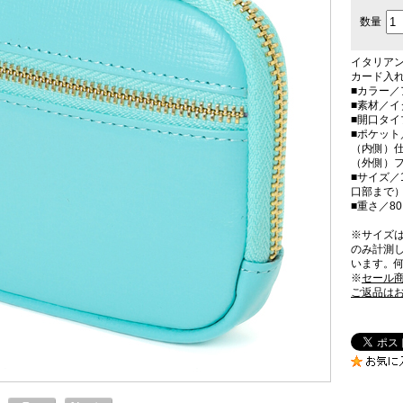
数量
イタリア
カード入
■カラー／
■素材／イ
■開口タ
■ポケット
（内側）仕
（外側）フ
■サイズ／1
口部まで
■重さ／8
※サイズ
のみ計測
います。
※
セール
ご返品は