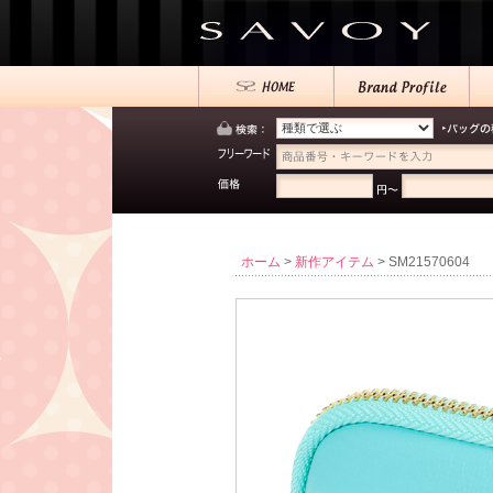
ホーム
>
新作アイテム
> SM21570604