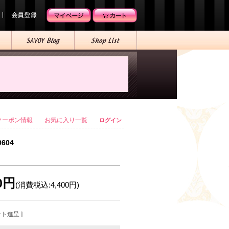
クーポン情報
お気に入り一覧
ログイン
0604
00円
(消費税込:4,400円)
ント進呈 ]