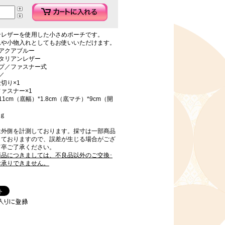
ンレザーを使用した小さめポーチです。
れや小物入れとしてもお使いいただけます。
アクアブルー
タリアンレザー
イプ／ファスナー式
／
切り×1
ァスナー×1
1cm（底幅）*1.8cm（底マチ）*9cm（開
）
0ｇ
は外側を計測しております。採寸は一部商品
しておりますので、誤差が生じる場合がござ
何卒ご了承ください。
商品につきましては、不良品以外のご交換･
お承りできません。