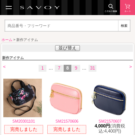
検索
ホーム
> 新作アイテム
並び替え
新作アイテム
<
>
1
…
7
8
9
…
31
SM20301101
SM21570606
SM21570607
4,000円
(消費税
完売しました
完売しました
込:4,400円)