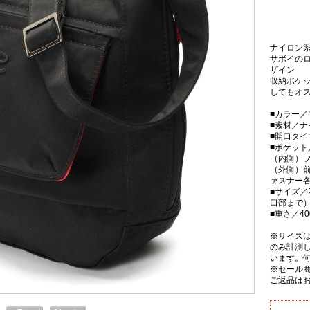
ナイロン
サボイの
ザイン
収納ポケ
してもオ
■カラー／
■素材／ナ
■開口タ
■ポケット
（内側）フ
（外側）前
ァスナー各
■サイズ／2
口部まで）
■重さ／40
※サイズ
のみ計測
います。
※
セール
ご返品は