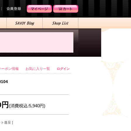
クーポン情報
お気に入り一覧
ログイン
0104
00円
(消費税込:5,940円)
ント進呈 ]