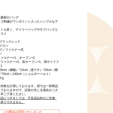
系素材のバッグ
ロゴ刺繍がワンポイント入ったシンプルなデ
ットも多く、デイリーバッグやサブバッグと
ススメ
ブラックレッド
イロン
イプ／ファスナー式
／
ァスナー×1、オープン×2
ファスナー×2、前オープン×1、両サイドフ
1
6cm（横幅）*10cm（底マチ）*29cm（開
*70cm～140cm（ショルダーベルト）
0ｇ
は外側を計測しております。採寸は一部商品
しておりますので、誤差が生じる場合がござ
何卒ご了承ください。
商品につきましては、不良品以外のご交換･
お承りできません。
この商品は完売いたしました