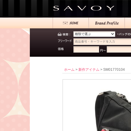
ホーム
>
新作アイテム
> SM01770104