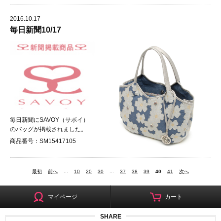
2016.10.17
毎日新聞10/17
毎日新聞にSAVOY（サボイ）
のバッグが掲載されました。
商品番号：SM15417105
最初
前へ
...
10
20
30
...
37
38
39
40
41
次へ
マイページ
カート
SHARE