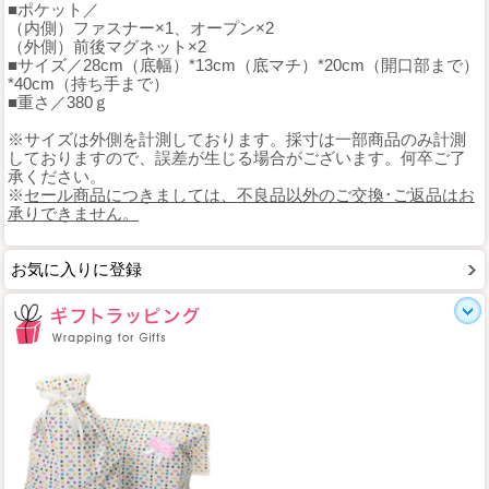
■ポケット／
（内側）ファスナー×1、オープン×2
（外側）前後マグネット×2
■サイズ／28cm（底幅）*13cm（底マチ）*20cm（開口部まで）
*40cm（持ち手まで）
■重さ／380ｇ
※サイズは外側を計測しております。採寸は一部商品のみ計測
しておりますので、誤差が生じる場合がございます。何卒ご了
承ください。
※
セール商品につきましては、不良品以外のご交換･ご返品はお
承りできません。
お気に入りに登録