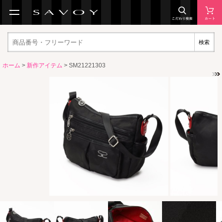
検索
ホーム
>
新作アイテム
> SM21221303