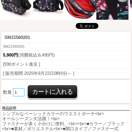
SM21560201
SM21560201
5,900円
(消費税込:6,490円)
[590ポイント進呈 ]
[ 販売期間
2025年8月22日0時0分
～ ]
数量
商品説明
シンプルなベーシックカラーのウエストポーチ<br>
オールシーズン大活躍！<br>
ファスナーが多く小分けに便利。<br><br>■カラー／ブラック
<br>■素材／ポリエステル<br>■開口タイプ／ファスナー式