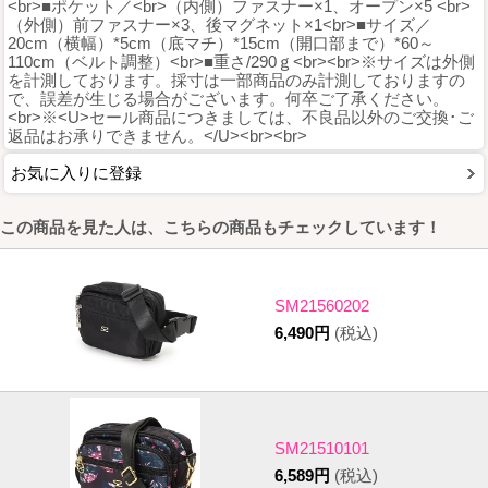
<br>■ポケット／<br>（内側）ファスナー×1、オープン×5 <br>
（外側）前ファスナー×3、後マグネット×1<br>■サイズ／
20cm（横幅）*5cm（底マチ）*15cm（開口部まで）*60～
110cm（ベルト調整）<br>■重さ/290ｇ<br><br>※サイズは外側
を計測しております。採寸は一部商品のみ計測しておりますの
で、誤差が生じる場合がございます。何卒ご了承ください。
<br>※<U>セール商品につきましては、不良品以外のご交換･ご
返品はお承りできません。</U><br><br>
お気に入りに登録
この商品を見た人は、こちらの商品もチェックしています！
SM21560202
6,490円
(税込)
SM21510101
6,589円
(税込)