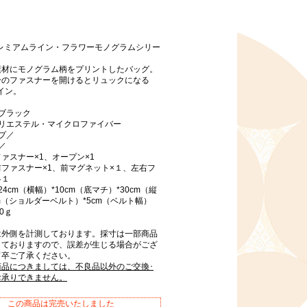
プレミアムライン・フラワーモノグラムシリー
素材にモノグラム柄をプリントしたバッグ。
分のファスナーを開けるとリュックになる
ザイン。
ブラック
ポリエステル・マイクロファイバー
プ／
／
ァスナー×1、オープン×1
ファスナー×1、前マグネット×１、左右フ
各１
4cm（横幅）*10cm（底マチ）*30cm（縦
cm（ショルダーベルト）*5cm（ベルト幅）
0ｇ
は外側を計測しております。採寸は一部商品
しておりますので、誤差が生じる場合がござ
何卒ご了承ください。
商品につきましては、不良品以外のご交換･
お承りできません。
この商品は完売いたしました