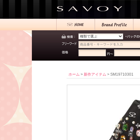
ホーム
>
新作アイテム
> SM19710301