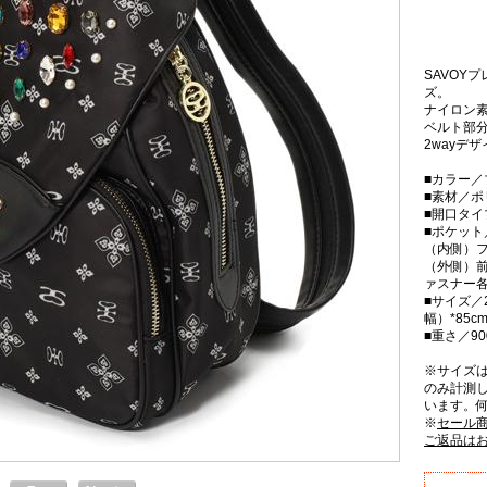
SAVOY
ズ。
ナイロン
ベルト部
2wayデ
■カラー／
■素材／
■開口タイ
■ポケット
（内側）フ
（外側）前
ァスナー
■サイズ／2
幅）*85
■重さ／90
※サイズ
のみ計測
います。
※
セール
ご返品は