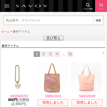
検索
ホーム
> 新作アイテム
並び替え
新作アイテム
>
1
2
3
4
…
31
SM20840702
SM8610101
SM4320108
800円
(消費税
完売しました
完売しました
込:880円)