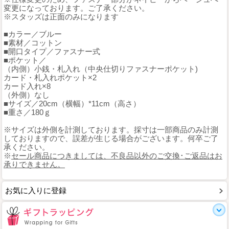
変更になっております。ご了承ください。
※スタッズは正面のみになります
■カラー／ブルー
■素材／コットン
■開口タイプ／ファスナー式
■ポケット／
（内側）小銭・札入れ（中央仕切りファスナーポケット)
カード・札入れポケット×2
カード入れ×8
（外側）なし
■サイズ／20cm（横幅）*11cm（高さ）
■重さ／180ｇ
※サイズは外側を計測しております。採寸は一部商品のみ計測
しておりますので、誤差が生じる場合がございます。何卒ご了
承ください。
※
セール商品につきましては、不良品以外のご交換･ご返品はお
承りできません。
お気に入りに登録