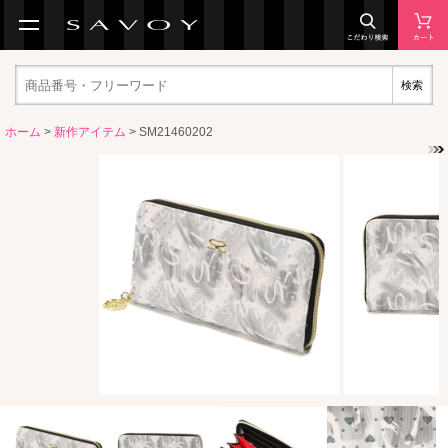
検索
ホーム
>
新作アイテム
> SM21460202