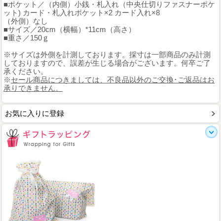
■ポケット／（内側）小銭・札入れ（中央仕切りファスナーポケ
ット) カード・札入れポケット×2 カード入れ×8
（外側）なし
■サイズ／20cm（横幅）*11cm（高さ）
■重さ／150ｇ
※サイズは外側を計測しております。採寸は一部商品のみ計測
しておりますので、誤差が生じる場合がございます。何卒ご了
承ください。
※
セール商品につきましては、不良品以外のご交換･ご返品はお
承りできません。
お気に入りに登録