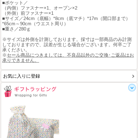
■ポケット／
（内側）ファスナー×1、オープン×2
（外側）前ファスナー×1
■サイズ／24cm（底幅）*8cm（底マチ）*17m（開口部まで）
*65cm～90cm（ウエスト周り）
■重さ／280ｇ
※サイズは外側を計測しております。採寸は一部商品のみ計測
しておりますので、誤差が生じる場合がございます。何卒ご了
承ください。
※
セール商品につきましては、不良品以外のご交換･ご返品はお
承りできません。
お気に入りに登録