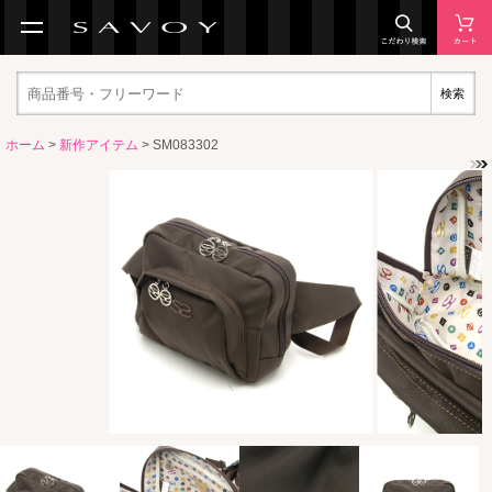
検索
ホーム
>
新作アイテム
> SM083302