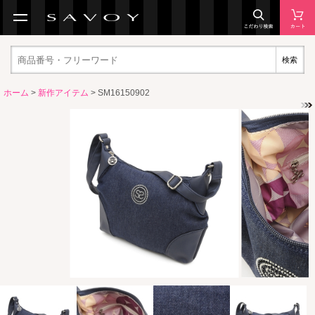
検索
ホーム
>
新作アイテム
> SM16150902