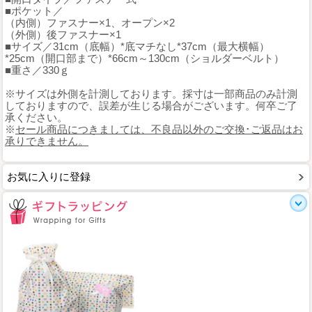
■ポケット／
（内側）ファスナー×1、オープン×2
（外側）後ファスナー×1
■サイズ／31cm（底幅）*底マチなし*37cm（最大横幅）
*25cm（開口部まで）*66cm～130cm（ショルダーベルト）
■重さ／330ｇ
※サイズは外側を計測しております。採寸は一部商品のみ計測
しておりますので、誤差が生じる場合がございます。何卒ご了
承ください。
※
セール商品につきましては、不良品以外のご交換･ご返品はお
承りできません。
お気に入りに登録