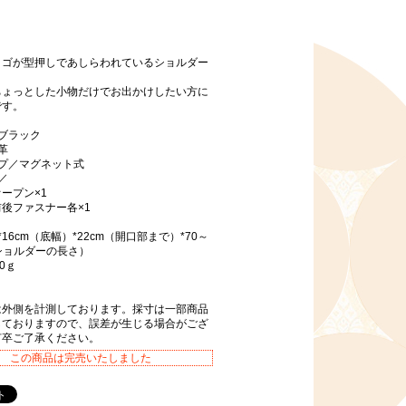
ロゴが型押しであしらわれているショルダー
ちょっとした小物だけでお出かけしたい方に
です。
ブラック
革
イプ／マグネット式
／
ープン×1
後ファスナー各×1
16cm（底幅）*22cm（開口部まで）*70～
（ショルダーの長さ）
0ｇ
は外側を計測しております。採寸は一部商品
しておりますので、誤差が生じる場合がござ
何卒ご了承ください。
この商品は完売いたしました