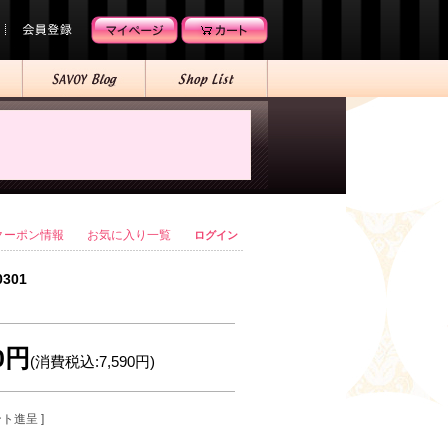
クーポン情報
お気に入り一覧
ログイン
0301
00円
(消費税込:7,590円)
ント進呈 ]