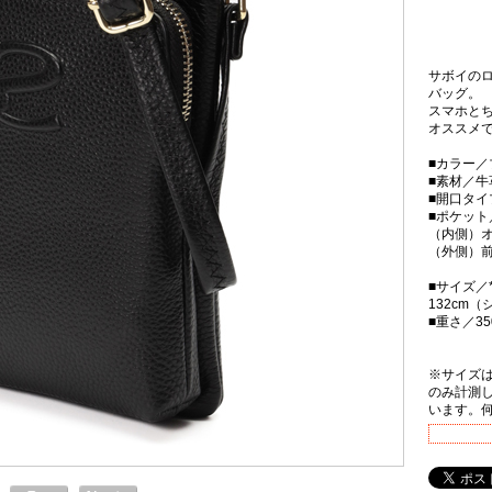
サボイの
バッグ。
スマホと
オススメ
■カラー／
■素材／牛
■開口タ
■ポケット
（内側）オ
（外側）前
■サイズ／*
132cm
■重さ／35
※サイズ
のみ計測
います。