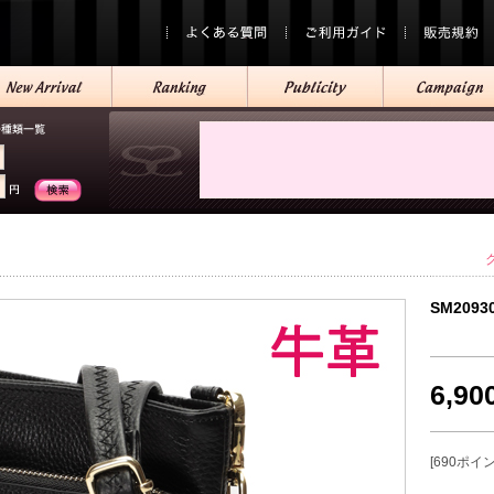
SM2093
6,9
[690ポイ