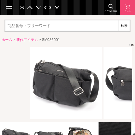
検索
ホーム
>
新作アイテム
> SM086001