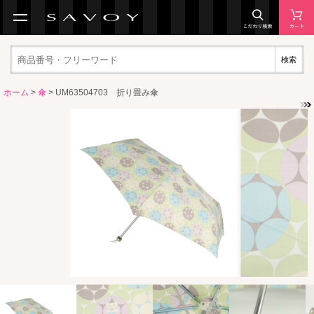
検索
ホーム
>
傘
> UM63504703 折り畳み傘