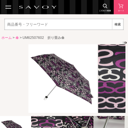
検索
ホーム
>
傘
> UM62507602 折り畳み傘