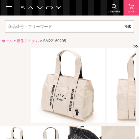
検索
ホーム
>
新作アイテム
> SM22160205