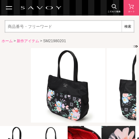
検索
ホーム
>
新作アイテム
> SM21980201