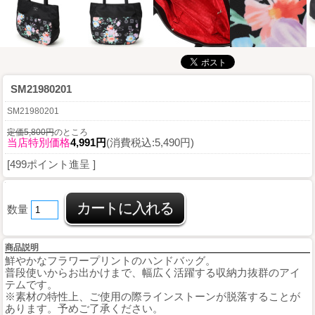
SM21980201
SM21980201
定価5,800円
のところ
当店特別価格
4,991円
(消費税込:5,490円)
[499ポイント進呈 ]
数量
商品説明
鮮やかなフラワープリントのハンドバッグ。
普段使いからお出かけまで、幅広く活躍する収納力抜群のアイ
テムです。
※素材の特性上、ご使用の際ラインストーンが脱落することが
あります。予めご了承ください。