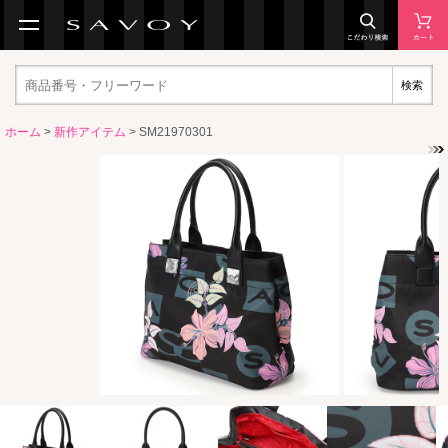
検索
ホーム
>
新作アイテム
> SM21970301