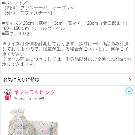
■ポケット／
（内側）ファスナー×1、オープン×2
（外側）前ファスナー×1
■サイズ／28cm（底幅）*3cm（底マチ）*20cm（開口部まで）
*80～150ｃm（ショルダーベルト）
■重さ／310ｇ
※サイズは外側を計測しております。採寸は一部商品のみ計測
しておりますので、誤差が生じる場合がございます。何卒ご了
承ください。
※
セール商品につきましては、不良品以外のご交換･ご返品はお
承りできません。
お気に入りに登録