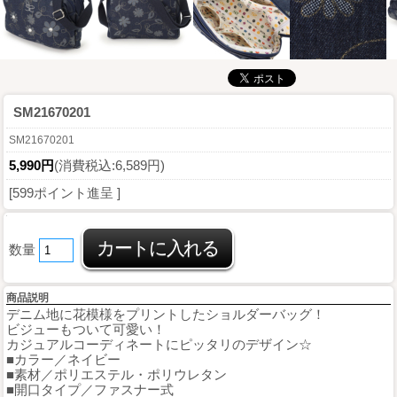
SM21670201
SM21670201
5,990円
(消費税込:6,589円)
[599ポイント進呈 ]
数量
商品説明
デニム地に花模様をプリントしたショルダーバッグ！
ビジューもついて可愛い！
カジュアルコーディネートにピッタリのデザイン☆
■カラー／ネイビー
■素材／ポリエステル・ポリウレタン
■開口タイプ／ファスナー式