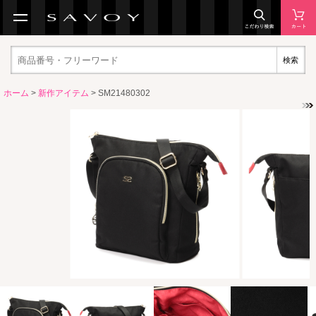
検索
ホーム
>
新作アイテム
> SM21480302