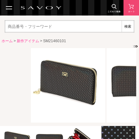
検索
ホーム
>
新作アイテム
> SM21460101