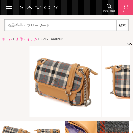
検索
ホーム
>
新作アイテム
> SM21440203