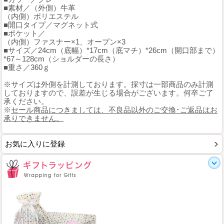
■素材／（外側）牛革
（内側）ポリエステル
■開口タイプ／マグネット式
■ポケット／
（内側）ファスナー×1、オープン×3
■サイズ／24cm（底幅）*17cm（底マチ）*26cm（開口部まで）
*67～128cm（ショルダーの長さ）
■重さ／360ｇ
※サイズは外側を計測しております。採寸は一部商品のみ計測
しておりますので、誤差が生じる場合がございます。何卒ご了
承ください。
※
セール商品につきましては、不良品以外のご交換･ご返品はお
承りできません。
お気に入りに登録