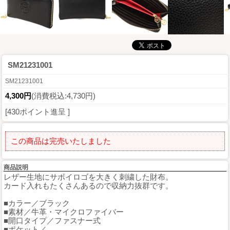
SM21231001
SM21231001
4,300円
(消費税込:4,730円)
[430ポイント進呈 ]
この商品は完売いたしました
商品説明
レザー生地にサボイロゴを大きく刺繍した財布。
カード入れもたくさんあるので収納力抜群です。
■カラー／ブラック
■素材／牛革・マイクロファイバー
■開口タイプ／ファスナー式
■ポケット／