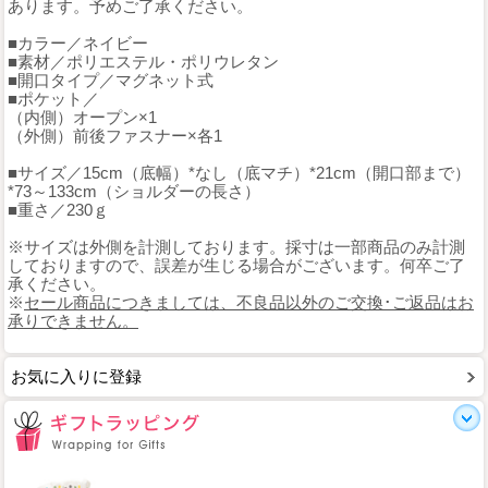
あります。予めご了承ください。
■カラー／ネイビー
■素材／ポリエステル・ポリウレタン
■開口タイプ／マグネット式
■ポケット／
（内側）オープン×1
（外側）前後ファスナー×各1
■サイズ／15cm（底幅）*なし（底マチ）*21cm（開口部まで）
*73～133cm（ショルダーの長さ）
■重さ／230ｇ
※サイズは外側を計測しております。採寸は一部商品のみ計測
しておりますので、誤差が生じる場合がございます。何卒ご了
承ください。
※
セール商品につきましては、不良品以外のご交換･ご返品はお
承りできません。
お気に入りに登録