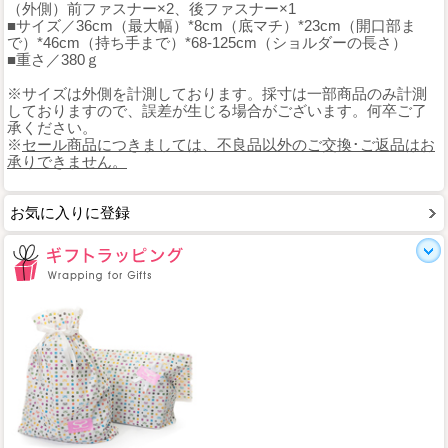
（外側）前ファスナー×2、後ファスナー×1
■サイズ／36cm（最大幅）*8cm（底マチ）*23cm（開口部ま
で）*46cm（持ち手まで）*68-125cm（ショルダーの長さ）
■重さ／380ｇ
※サイズは外側を計測しております。採寸は一部商品のみ計測
しておりますので、誤差が生じる場合がございます。何卒ご了
承ください。
※
セール商品につきましては、不良品以外のご交換･ご返品はお
承りできません。
お気に入りに登録