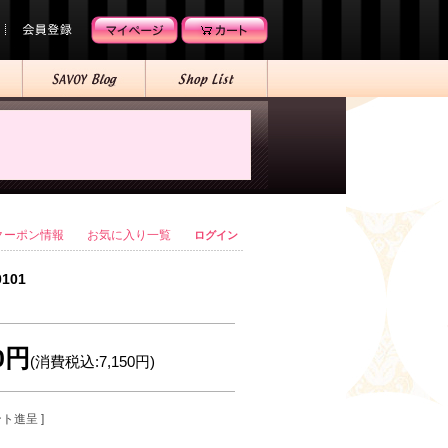
クーポン情報
お気に入り一覧
ログイン
0101
00円
(消費税込:7,150円)
ント進呈 ]