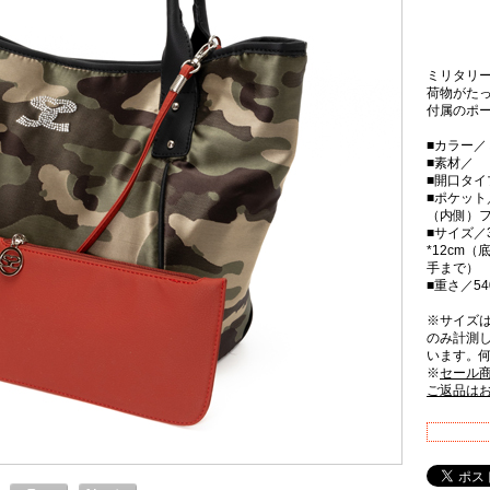
ミリタリ
荷物がた
付属のポ
■カラー／
■素材／
■開口タ
■ポケット
（内側）フ
■サイズ／
*12cm（
手まで）
■重さ／54
※サイズ
のみ計測
います。
※
セール
ご返品は