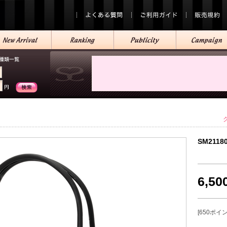
SM2118
6,5
[650ポイ