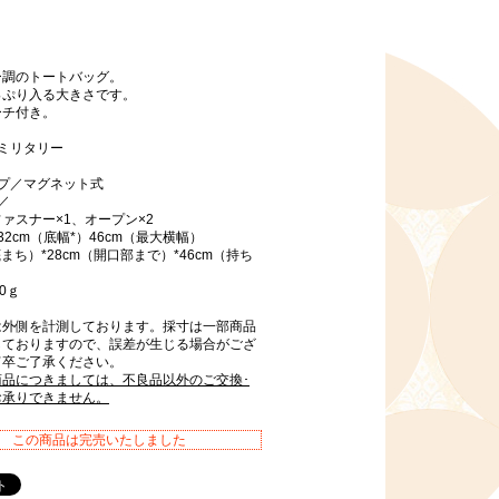
ー調のトートバッグ。
っぷり入る大きさです。
ーチ付き。
ミリタリー
イプ／マグネット式
／
ァスナー×1、オープン×2
32cm（底幅*）46cm（最大横幅）
底まち）*28cm（開口部まで）*46cm（持ち
0ｇ
は外側を計測しております。採寸は一部商品
しておりますので、誤差が生じる場合がござ
何卒ご了承ください。
商品につきましては、不良品以外のご交換･
お承りできません。
この商品は完売いたしました