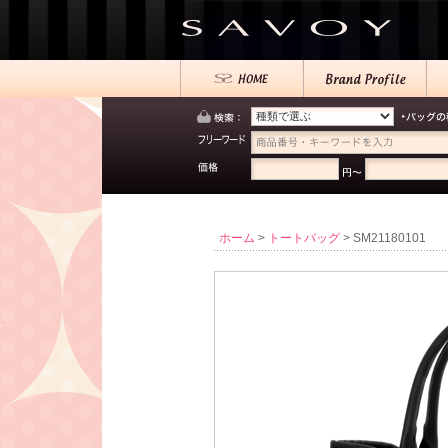
ホーム
>
トートバッグ
> SM21180101