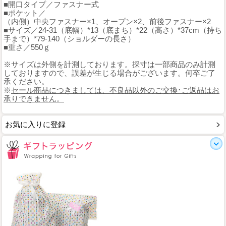
■開口タイプ／ファスナー式
■ポケット／
（内側）中央ファスナー×1、オープン×2、前後ファスナー×2
■サイズ／24-31（底幅）*13（底まち）*22（高さ）*37cm（持ち
手まで）*79-140（ショルダーの長さ）
■重さ／550ｇ
※サイズは外側を計測しております。採寸は一部商品のみ計測
しておりますので、誤差が生じる場合がございます。何卒ご了
承ください。
※
セール商品につきましては、不良品以外のご交換･ご返品はお
承りできません。
お気に入りに登録