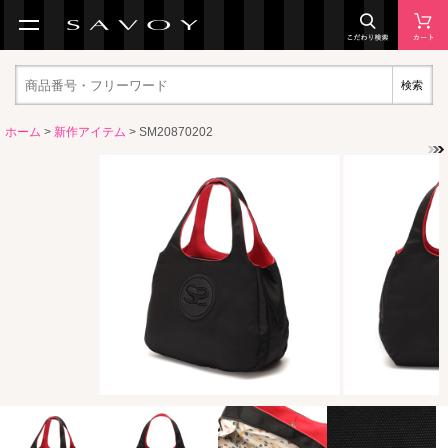
検索
ホーム
>
新作アイテム
> SM20870202