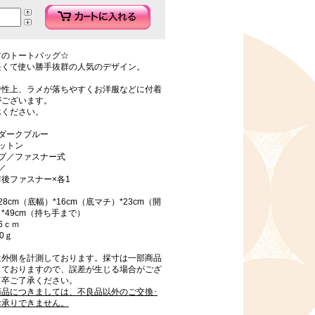
材のトートバッグ☆
長くて使い勝手抜群の人気のデザイン。
特性上、ラメが落ちやすくお洋服などに付着
がございます。
承ください。
ダークブルー
ットン
イプ／ファスナー式
／
後ファスナー×各1
8cm（底幅）*16cm（底マチ）*23cm（開
*49cm（持ち手まで）
6ｃｍ
0ｇ
は外側を計測しております。採寸は一部商品
しておりますので、誤差が生じる場合がござ
何卒ご了承ください。
商品につきましては、不良品以外のご交換･
お承りできません。