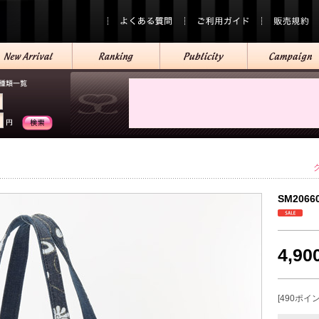
SM2066
4,9
[490ポイ