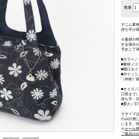
数量
デニム素
持ち手が
※素材の
する場合
予めご了
■カラー／
■素材／コ
■開口タ
■ポケット
（外側）前
■サイズ／2
口部まで）
持ち手：2
■重さ／37
※サイズ
のみ計測
います。
※
セール
ご返品は