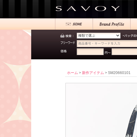
ホーム
>
新作アイテム
> SM20660101