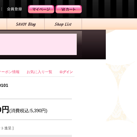
クーポン情報
お気に入り一覧
ログイン
0101
00円
(消費税込:5,390円)
ント進呈 ]