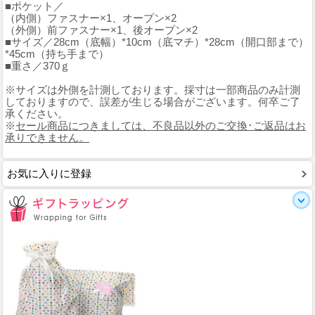
■ポケット／
（内側）ファスナー×1、オープン×2
（外側）前ファスナー×1、後オープン×2
■サイズ／28cm（底幅）*10cm（底マチ）*28cm（開口部まで）
*45cm（持ち手まで）
■重さ／370ｇ
※サイズは外側を計測しております。採寸は一部商品のみ計測
しておりますので、誤差が生じる場合がございます。何卒ご了
承ください。
※
セール商品につきましては、不良品以外のご交換･ご返品はお
承りできません。
お気に入りに登録