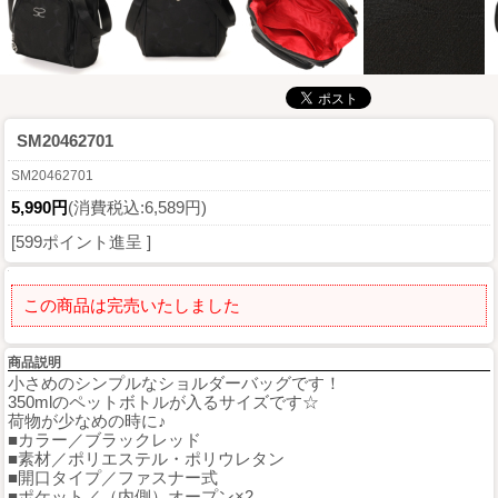
SM20462701
SM20462701
5,990円
(消費税込:6,589円)
[599ポイント進呈 ]
この商品は完売いたしました
商品説明
小さめのシンプルなショルダーバッグです！
350mlのペットボトルが入るサイズです☆
荷物が少なめの時に♪
■カラー／ブラックレッド
■素材／ポリエステル・ポリウレタン
■開口タイプ／ファスナー式
■ポケット／（内側）オープン×2