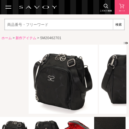
検索
ホーム
>
新作アイテム
> SM20462701