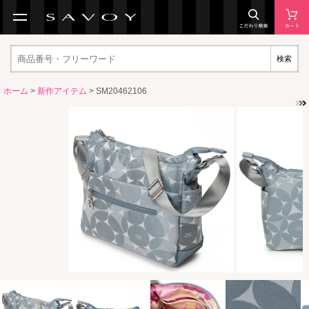
検索
ホーム
>
新作アイテム
> SM20462106